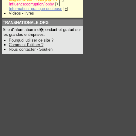
Influence:corruption/lobby
[
+
]
Information: pratique douteuse
[
+
]
Videos
-
livres
TRANSNATIONALE.ORG
Site d'information ind�pendant et gratuit sur
les grandes entreprises.
Pourquoi utiliser ce site ?
Comment l'utiliser ?
Nous contacter
-
Soutien