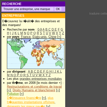
RECHERCHE
traduire cet
ENTREPRISES
D�couvrez la r�alit� des entreprises et
des marques!
Recherche par
nom
:
0-9
A
B
C
D
E
F
G
H
I
J
K
L
M
N
O
P
Q
R
S
T
U
V
W
X
Y
Z
par
pays
:
France
,
Etats-unis
,
Chine
[
+
]
par
dirigeant
:
A
B
C
D
E
F
G
H
I
J
K
L
M
N
O
P
Q
R
S
T
U
V
W
X
Y
Z
Les plus
grandes entreprises mondiales
par
th�me
, en 2008 [le mois dernier +] :
Restructurations et conditions de travail
[
+
],
Droits Humains et blanchiment
[
+
]
Pollution
[
+
]
D�linquance financi�re
[
+
],
plus
fr�quentes implantations offshore
,
dirigeants les mieux pay�s
[
+
]