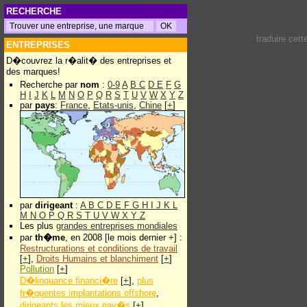
RECHERCHE
traduire cet
ENTREPRISES
D�couvrez la r�alit� des entreprises et
des marques!
Recherche par
nom
:
0-9
A
B
C
D
E
F
G
H
I
J
K
L
M
N
O
P
Q
R
S
T
U
V
W
X
Y
Z
par
pays
:
France
,
Etats-unis
,
Chine
[
+
]
par
dirigeant
:
A
B
C
D
E
F
G
H
I
J
K
L
M
N
O
P
Q
R
S
T
U
V
W
X
Y
Z
Les plus
grandes entreprises mondiales
par
th�me
, en 2008 [le mois dernier +] :
Restructurations et conditions de travail
[
+
],
Droits Humains et blanchiment
[
+
]
Pollution
[
+
]
D�linquance financi�re
[
+
],
plus
fr�quentes implantations offshore
,
dirigeants les mieux pay�s
[
+
]