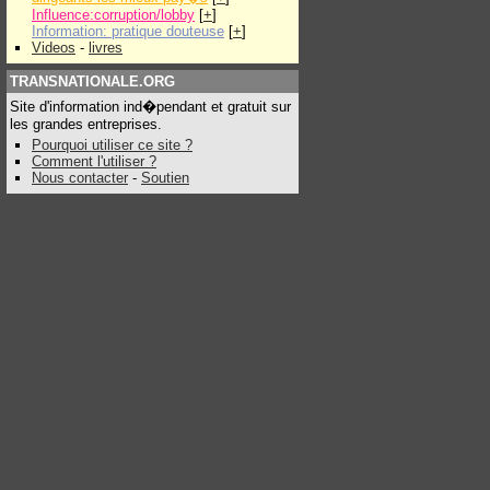
Influence:corruption/lobby
[
+
]
Information: pratique douteuse
[
+
]
Videos
-
livres
TRANSNATIONALE.ORG
Site d'information ind�pendant et gratuit sur
les grandes entreprises.
Pourquoi utiliser ce site ?
Comment l'utiliser ?
Nous contacter
-
Soutien