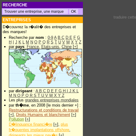
RECHERCHE
traduire cet
ENTREPRISES
D�couvrez la r�alit� des entreprises et
des marques!
Recherche par
nom
:
0-9
A
B
C
D
E
F
G
H
I
J
K
L
M
N
O
P
Q
R
S
T
U
V
W
X
Y
Z
par
pays
:
France
,
Etats-unis
,
Chine
[
+
]
par
dirigeant
:
A
B
C
D
E
F
G
H
I
J
K
L
M
N
O
P
Q
R
S
T
U
V
W
X
Y
Z
Les plus
grandes entreprises mondiales
par
th�me
, en 2008 [le mois dernier +] :
Restructurations et conditions de travail
[
+
],
Droits Humains et blanchiment
[
+
]
Pollution
[
+
]
D�linquance financi�re
[
+
],
plus
fr�quentes implantations offshore
,
dirigeants les mieux pay�s
[
+
]