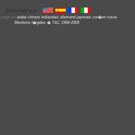
te page en
arabe
chinois
hollandais
allemand
japonais
cor�en
russe
Mentions l�gales
� T&C 1999-2009