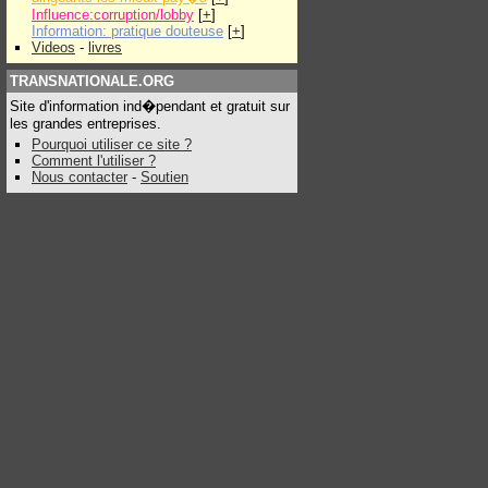
Influence:corruption/lobby
[
+
]
Information: pratique douteuse
[
+
]
Videos
-
livres
TRANSNATIONALE.ORG
Site d'information ind�pendant et gratuit sur
les grandes entreprises.
Pourquoi utiliser ce site ?
Comment l'utiliser ?
Nous contacter
-
Soutien