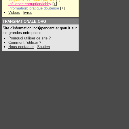
Influence:corruption/lobby
[
+
]
Information: pratique douteuse
[
+
]
Videos
-
livres
TRANSNATIONALE.ORG
Site d'information ind�pendant et gratuit sur
les grandes entreprises.
Pourquoi utiliser ce site ?
Comment l'utiliser ?
Nous contacter
-
Soutien