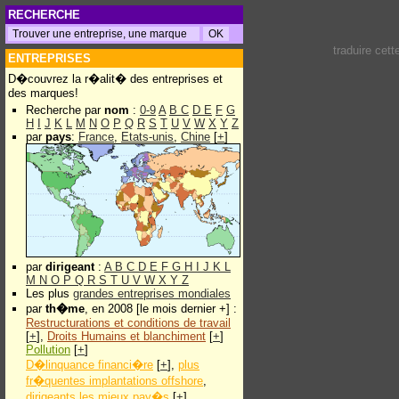
RECHERCHE
traduire cet
ENTREPRISES
D�couvrez la r�alit� des entreprises et
des marques!
Recherche par
nom
:
0-9
A
B
C
D
E
F
G
H
I
J
K
L
M
N
O
P
Q
R
S
T
U
V
W
X
Y
Z
par
pays
:
France
,
Etats-unis
,
Chine
[
+
]
par
dirigeant
:
A
B
C
D
E
F
G
H
I
J
K
L
M
N
O
P
Q
R
S
T
U
V
W
X
Y
Z
Les plus
grandes entreprises mondiales
par
th�me
, en 2008 [le mois dernier +] :
Restructurations et conditions de travail
[
+
],
Droits Humains et blanchiment
[
+
]
Pollution
[
+
]
D�linquance financi�re
[
+
],
plus
fr�quentes implantations offshore
,
dirigeants les mieux pay�s
[
+
]