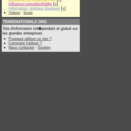
Influence:corruption/lobby
[
+
]
Information: pratique douteuse
[
+
]
Videos
-
livres
TRANSNATIONALE.ORG
Site d'information ind�pendant et gratuit sur
les grandes entreprises.
Pourquoi utiliser ce site ?
Comment l'utiliser ?
Nous contacter
-
Soutien