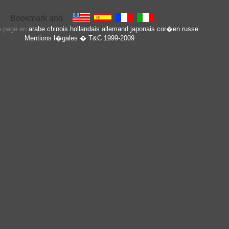
te page en
arabe
chinois
hollandais
allemand
japonais
cor�en
russe
Mentions l�gales
� T&C 1999-2009