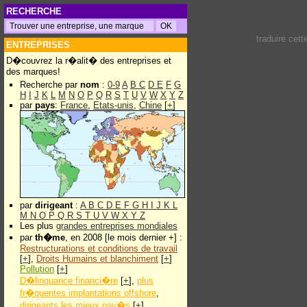
RECHERCHE
traduire cet
ENTREPRISES
D�couvrez la r�alit� des entreprises et
des marques!
Recherche par
nom
:
0-9
A
B
C
D
E
F
G
H
I
J
K
L
M
N
O
P
Q
R
S
T
U
V
W
X
Y
Z
par
pays
:
France
,
Etats-unis
,
Chine
[
+
]
par
dirigeant
:
A
B
C
D
E
F
G
H
I
J
K
L
M
N
O
P
Q
R
S
T
U
V
W
X
Y
Z
Les plus
grandes entreprises mondiales
par
th�me
, en 2008 [le mois dernier +] :
Restructurations et conditions de travail
[
+
],
Droits Humains et blanchiment
[
+
]
Pollution
[
+
]
D�linquance financi�re
[
+
],
plus
fr�quentes implantations offshore
,
dirigeants les mieux pay�s
[
+
]