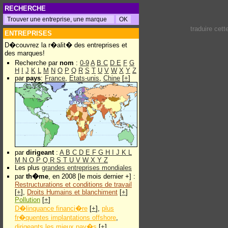
RECHERCHE
traduire cet
ENTREPRISES
D�couvrez la r�alit� des entreprises et
des marques!
Recherche par
nom
:
0-9
A
B
C
D
E
F
G
H
I
J
K
L
M
N
O
P
Q
R
S
T
U
V
W
X
Y
Z
par
pays
:
France
,
Etats-unis
,
Chine
[
+
]
par
dirigeant
:
A
B
C
D
E
F
G
H
I
J
K
L
M
N
O
P
Q
R
S
T
U
V
W
X
Y
Z
Les plus
grandes entreprises mondiales
par
th�me
, en 2008 [le mois dernier +] :
Restructurations et conditions de travail
[
+
],
Droits Humains et blanchiment
[
+
]
Pollution
[
+
]
D�linquance financi�re
[
+
],
plus
fr�quentes implantations offshore
,
dirigeants les mieux pay�s
[
+
]