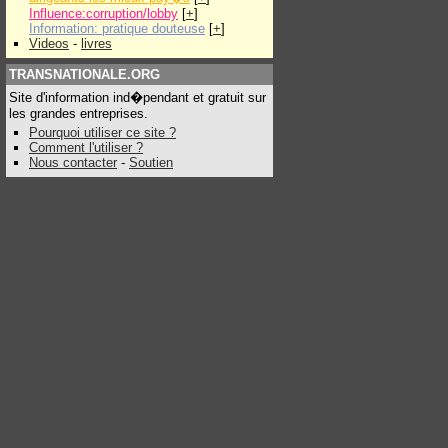
Influence:corruption/lobby
[
+
]
Information: pratique douteuse
[
+
]
Videos
-
livres
TRANSNATIONALE.ORG
Site d'information ind�pendant et gratuit sur
les grandes entreprises.
Pourquoi utiliser ce site ?
Comment l'utiliser ?
Nous contacter
-
Soutien