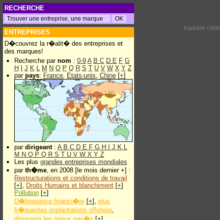
RECHERCHE
traduire cet
ENTREPRISES
D�couvrez la r�alit� des entreprises et
des marques!
Recherche par
nom
:
0-9
A
B
C
D
E
F
G
H
I
J
K
L
M
N
O
P
Q
R
S
T
U
V
W
X
Y
Z
par
pays
:
France
,
Etats-unis
,
Chine
[
+
]
par
dirigeant
:
A
B
C
D
E
F
G
H
I
J
K
L
M
N
O
P
Q
R
S
T
U
V
W
X
Y
Z
Les plus
grandes entreprises mondiales
par
th�me
, en 2008 [le mois dernier +] :
Restructurations et conditions de travail
[
+
],
Droits Humains et blanchiment
[
+
]
Pollution
[
+
]
D�linquance financi�re
[
+
],
plus
fr�quentes implantations offshore
,
dirigeants les mieux pay�s
[
+
]