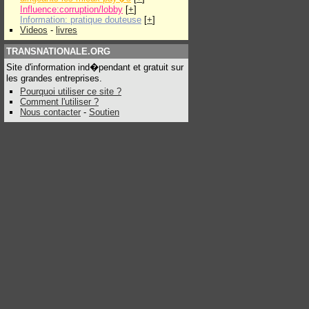
Influence:corruption/lobby
[
+
]
Information: pratique douteuse
[
+
]
Videos
-
livres
TRANSNATIONALE.ORG
Site d'information ind�pendant et gratuit sur
les grandes entreprises.
Pourquoi utiliser ce site ?
Comment l'utiliser ?
Nous contacter
-
Soutien