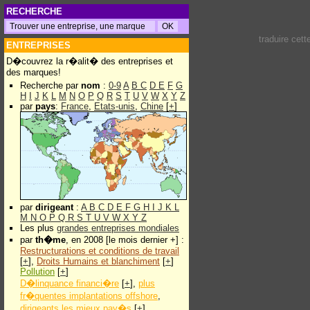
RECHERCHE
traduire cet
ENTREPRISES
D�couvrez la r�alit� des entreprises et
des marques!
Recherche par
nom
:
0-9
A
B
C
D
E
F
G
H
I
J
K
L
M
N
O
P
Q
R
S
T
U
V
W
X
Y
Z
par
pays
:
France
,
Etats-unis
,
Chine
[
+
]
par
dirigeant
:
A
B
C
D
E
F
G
H
I
J
K
L
M
N
O
P
Q
R
S
T
U
V
W
X
Y
Z
Les plus
grandes entreprises mondiales
par
th�me
, en 2008 [le mois dernier +] :
Restructurations et conditions de travail
[
+
],
Droits Humains et blanchiment
[
+
]
Pollution
[
+
]
D�linquance financi�re
[
+
],
plus
fr�quentes implantations offshore
,
dirigeants les mieux pay�s
[
+
]