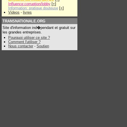
Influence:corruption/lobby
[
+
]
Information: pratique douteuse
[
+
]
Videos
-
livres
TRANSNATIONALE.ORG
Site d'information ind�pendant et gratuit sur
les grandes entreprises.
Pourquoi utiliser ce site ?
Comment l'utiliser ?
Nous contacter
-
Soutien