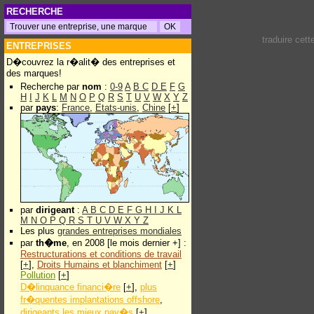
RECHERCHE
traduire cet
ENTREPRISES
D�couvrez la r�alit� des entreprises et
des marques!
Recherche par
nom
:
0-9
A
B
C
D
E
F
G
H
I
J
K
L
M
N
O
P
Q
R
S
T
U
V
W
X
Y
Z
par
pays
:
France
,
Etats-unis
,
Chine
[
+
]
par
dirigeant
:
A
B
C
D
E
F
G
H
I
J
K
L
M
N
O
P
Q
R
S
T
U
V
W
X
Y
Z
Les plus
grandes entreprises mondiales
par
th�me
, en 2008 [le mois dernier +] :
Restructurations et conditions de travail
[
+
],
Droits Humains et blanchiment
[
+
]
Pollution
[
+
]
D�linquance financi�re
[
+
],
plus
fr�quentes implantations offshore
,
dirigeants les mieux pay�s
[
+
]