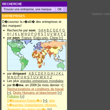
RECHERCHE
traduire cet
ENTREPRISES
D�couvrez la r�alit� des entreprises et
des marques!
Recherche par
nom
:
0-9
A
B
C
D
E
F
G
H
I
J
K
L
M
N
O
P
Q
R
S
T
U
V
W
X
Y
Z
par
pays
:
France
,
Etats-unis
,
Chine
[
+
]
par
dirigeant
:
A
B
C
D
E
F
G
H
I
J
K
L
M
N
O
P
Q
R
S
T
U
V
W
X
Y
Z
Les plus
grandes entreprises mondiales
par
th�me
, en 2008 [le mois dernier +] :
Restructurations et conditions de travail
[
+
],
Droits Humains et blanchiment
[
+
]
Pollution
[
+
]
D�linquance financi�re
[
+
],
plus
fr�quentes implantations offshore
,
dirigeants les mieux pay�s
[
+
]