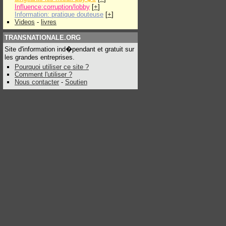
Influence:corruption/lobby
[
+
]
Information: pratique douteuse
[
+
]
Videos
-
livres
TRANSNATIONALE.ORG
Site d'information ind�pendant et gratuit sur
les grandes entreprises.
Pourquoi utiliser ce site ?
Comment l'utiliser ?
Nous contacter
-
Soutien