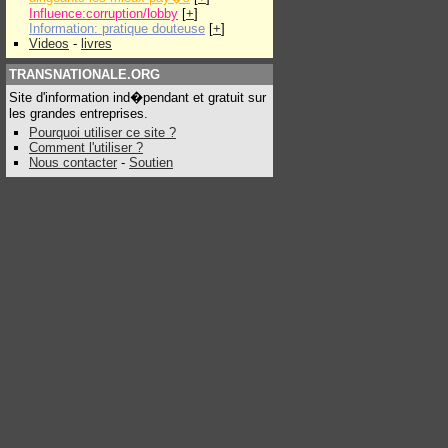
Influence:corruption/lobby
[
+
]
Information: pratique douteuse
[
+
]
Videos
-
livres
TRANSNATIONALE.ORG
Site d'information ind�pendant et gratuit sur
les grandes entreprises.
Pourquoi utiliser ce site ?
Comment l'utiliser ?
Nous contacter
-
Soutien