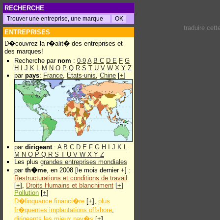
RECHERCHE
traduire cet
ENTREPRISES
D�couvrez la r�alit� des entreprises et
des marques!
Recherche par
nom
:
0-9
A
B
C
D
E
F
G
H
I
J
K
L
M
N
O
P
Q
R
S
T
U
V
W
X
Y
Z
par
pays
:
France
,
Etats-unis
,
Chine
[
+
]
par
dirigeant
:
A
B
C
D
E
F
G
H
I
J
K
L
M
N
O
P
Q
R
S
T
U
V
W
X
Y
Z
Les plus
grandes entreprises mondiales
par
th�me
, en 2008 [le mois dernier +] :
Restructurations et conditions de travail
[
+
],
Droits Humains et blanchiment
[
+
]
Pollution
[
+
]
D�linquance financi�re
[
+
],
plus
fr�quentes implantations offshore
,
dirigeants les mieux pay�s
[
+
]