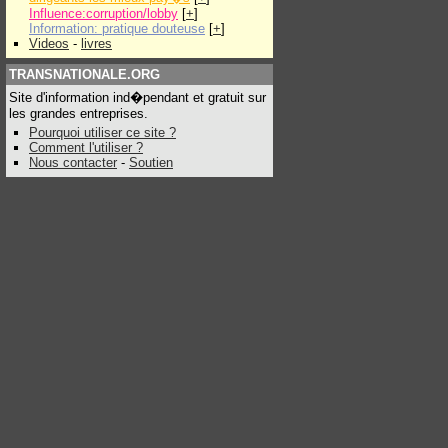
Influence:corruption/lobby
[
+
]
Information: pratique douteuse
[
+
]
Videos
-
livres
TRANSNATIONALE.ORG
Site d'information ind�pendant et gratuit sur
les grandes entreprises.
Pourquoi utiliser ce site ?
Comment l'utiliser ?
Nous contacter
-
Soutien