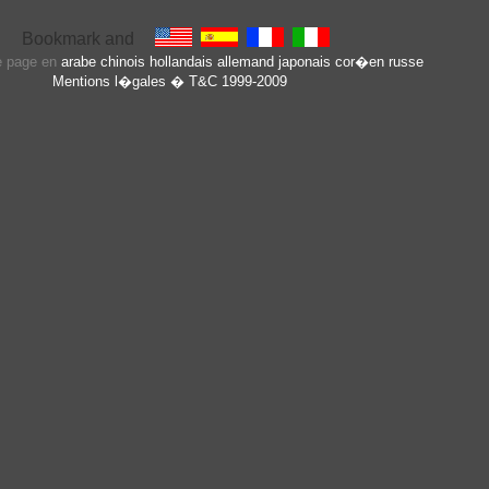
te page en
arabe
chinois
hollandais
allemand
japonais
cor�en
russe
Mentions l�gales
� T&C 1999-2009