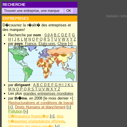
RECHERCHE
traduire cet
ENTREPRISES
D�couvrez la r�alit� des entreprises et
des marques!
Recherche par
nom
:
0-9
A
B
C
D
E
F
G
H
I
J
K
L
M
N
O
P
Q
R
S
T
U
V
W
X
Y
Z
par
pays
:
France
,
Etats-unis
,
Chine
[
+
]
par
dirigeant
:
A
B
C
D
E
F
G
H
I
J
K
L
M
N
O
P
Q
R
S
T
U
V
W
X
Y
Z
Les plus
grandes entreprises mondiales
par
th�me
, en 2008 [le mois dernier +] :
Restructurations et conditions de travail
[
+
],
Droits Humains et blanchiment
[
+
]
Pollution
[
+
]
D�linquance financi�re
[
+
],
plus
fr�quentes implantations offshore
,
dirigeants les mieux pay�s
[
+
]