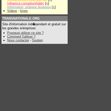
Influence:corruption/lobby
[
+
]
Information: pratique douteuse
[
+
]
Videos
-
livres
TRANSNATIONALE.ORG
Site d'information ind�pendant et gratuit sur
les grandes entreprises.
Pourquoi utiliser ce site ?
Comment l'utiliser ?
Nous contacter
-
Soutien