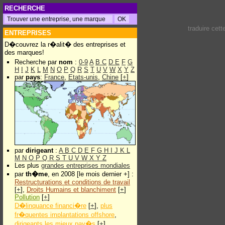
RECHERCHE
traduire cet
ENTREPRISES
D�couvrez la r�alit� des entreprises et
des marques!
Recherche par
nom
:
0-9
A
B
C
D
E
F
G
H
I
J
K
L
M
N
O
P
Q
R
S
T
U
V
W
X
Y
Z
par
pays
:
France
,
Etats-unis
,
Chine
[
+
]
par
dirigeant
:
A
B
C
D
E
F
G
H
I
J
K
L
M
N
O
P
Q
R
S
T
U
V
W
X
Y
Z
Les plus
grandes entreprises mondiales
par
th�me
, en 2008 [le mois dernier +] :
Restructurations et conditions de travail
[
+
],
Droits Humains et blanchiment
[
+
]
Pollution
[
+
]
D�linquance financi�re
[
+
],
plus
fr�quentes implantations offshore
,
dirigeants les mieux pay�s
[
+
]