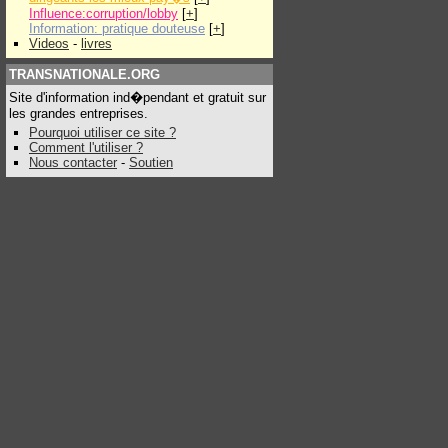
Influence:corruption/lobby
[
+
]
Information: pratique douteuse
[
+
]
Videos
-
livres
TRANSNATIONALE.ORG
Site d'information ind�pendant et gratuit sur
les grandes entreprises.
Pourquoi utiliser ce site ?
Comment l'utiliser ?
Nous contacter
-
Soutien