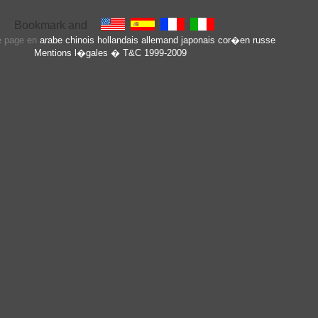
te page en
arabe
chinois
hollandais
allemand
japonais
cor�en
russe
Mentions l�gales
� T&C 1999-2009