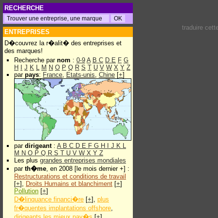
RECHERCHE
traduire cet
ENTREPRISES
D�couvrez la r�alit� des entreprises et
des marques!
Recherche par
nom
:
0-9
A
B
C
D
E
F
G
H
I
J
K
L
M
N
O
P
Q
R
S
T
U
V
W
X
Y
Z
par
pays
:
France
,
Etats-unis
,
Chine
[
+
]
par
dirigeant
:
A
B
C
D
E
F
G
H
I
J
K
L
M
N
O
P
Q
R
S
T
U
V
W
X
Y
Z
Les plus
grandes entreprises mondiales
par
th�me
, en 2008 [le mois dernier +] :
Restructurations et conditions de travail
[
+
],
Droits Humains et blanchiment
[
+
]
Pollution
[
+
]
D�linquance financi�re
[
+
],
plus
fr�quentes implantations offshore
,
dirigeants les mieux pay�s
[
+
]