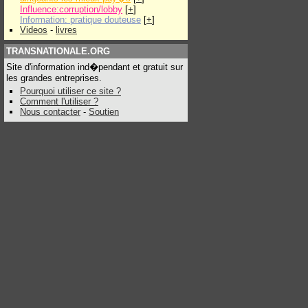
Influence:corruption/lobby
[
+
]
Information: pratique douteuse
[
+
]
Videos
-
livres
TRANSNATIONALE.ORG
Site d'information ind�pendant et gratuit sur
les grandes entreprises.
Pourquoi utiliser ce site ?
Comment l'utiliser ?
Nous contacter
-
Soutien