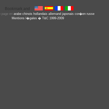
te page en
arabe
chinois
hollandais
allemand
japonais
cor�en
russe
Mentions l�gales
� T&C 1999-2009