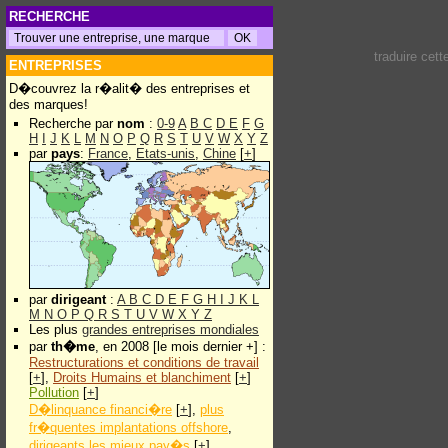
RECHERCHE
traduire cet
ENTREPRISES
D�couvrez la r�alit� des entreprises et
des marques!
Recherche par
nom
:
0-9
A
B
C
D
E
F
G
H
I
J
K
L
M
N
O
P
Q
R
S
T
U
V
W
X
Y
Z
par
pays
:
France
,
Etats-unis
,
Chine
[
+
]
par
dirigeant
:
A
B
C
D
E
F
G
H
I
J
K
L
M
N
O
P
Q
R
S
T
U
V
W
X
Y
Z
Les plus
grandes entreprises mondiales
par
th�me
, en 2008 [le mois dernier +] :
Restructurations et conditions de travail
[
+
],
Droits Humains et blanchiment
[
+
]
Pollution
[
+
]
D�linquance financi�re
[
+
],
plus
fr�quentes implantations offshore
,
dirigeants les mieux pay�s
[
+
]