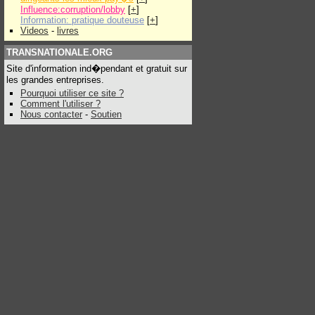
Influence:corruption/lobby
[
+
]
Information: pratique douteuse
[
+
]
Videos
-
livres
TRANSNATIONALE.ORG
Site d'information ind�pendant et gratuit sur
les grandes entreprises.
Pourquoi utiliser ce site ?
Comment l'utiliser ?
Nous contacter
-
Soutien