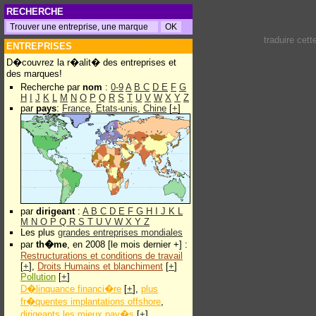
RECHERCHE
traduire cet
ENTREPRISES
D�couvrez la r�alit� des entreprises et
des marques!
Recherche par
nom
:
0-9
A
B
C
D
E
F
G
H
I
J
K
L
M
N
O
P
Q
R
S
T
U
V
W
X
Y
Z
par
pays
:
France
,
Etats-unis
,
Chine
[
+
]
par
dirigeant
:
A
B
C
D
E
F
G
H
I
J
K
L
M
N
O
P
Q
R
S
T
U
V
W
X
Y
Z
Les plus
grandes entreprises mondiales
par
th�me
, en 2008 [le mois dernier +] :
Restructurations et conditions de travail
[
+
],
Droits Humains et blanchiment
[
+
]
Pollution
[
+
]
D�linquance financi�re
[
+
],
plus
fr�quentes implantations offshore
,
dirigeants les mieux pay�s
[
+
]