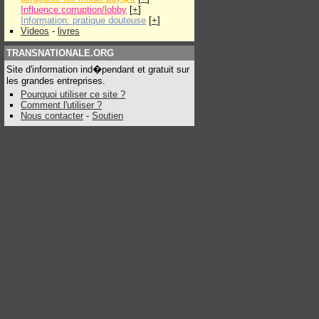
Influence:corruption/lobby
[
+
]
Information: pratique douteuse
[
+
]
Videos
-
livres
TRANSNATIONALE.ORG
Site d'information ind�pendant et gratuit sur
les grandes entreprises.
Pourquoi utiliser ce site ?
Comment l'utiliser ?
Nous contacter
-
Soutien