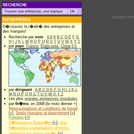
RECHERCHE
traduire cet
ENTREPRISES
D�couvrez la r�alit� des entreprises et
des marques!
Recherche par
nom
:
0-9
A
B
C
D
E
F
G
H
I
J
K
L
M
N
O
P
Q
R
S
T
U
V
W
X
Y
Z
par
pays
:
France
,
Etats-unis
,
Chine
[
+
]
par
dirigeant
:
A
B
C
D
E
F
G
H
I
J
K
L
M
N
O
P
Q
R
S
T
U
V
W
X
Y
Z
Les plus
grandes entreprises mondiales
par
th�me
, en 2008 [le mois dernier +] :
Restructurations et conditions de travail
[
+
],
Droits Humains et blanchiment
[
+
]
Pollution
[
+
]
D�linquance financi�re
[
+
],
plus
fr�quentes implantations offshore
,
dirigeants les mieux pay�s
[
+
]