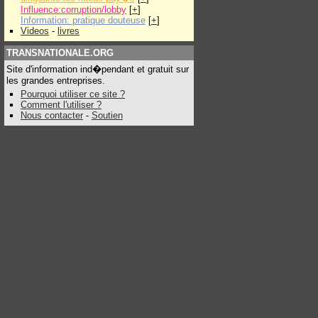
Influence:corruption/lobby
[
+
]
Information: pratique douteuse
[
+
]
Videos
-
livres
TRANSNATIONALE.ORG
Site d'information ind�pendant et gratuit sur
les grandes entreprises.
Pourquoi utiliser ce site ?
Comment l'utiliser ?
Nous contacter
-
Soutien