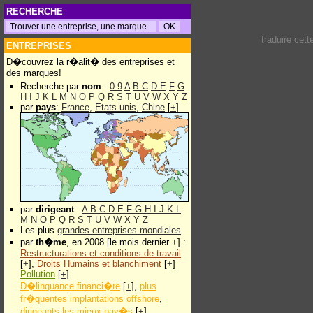
RECHERCHE
traduire cet
ENTREPRISES
D�couvrez la r�alit� des entreprises et
des marques!
Recherche par
nom
:
0-9
A
B
C
D
E
F
G
H
I
J
K
L
M
N
O
P
Q
R
S
T
U
V
W
X
Y
Z
par
pays
:
France
,
Etats-unis
,
Chine
[
+
]
par
dirigeant
:
A
B
C
D
E
F
G
H
I
J
K
L
M
N
O
P
Q
R
S
T
U
V
W
X
Y
Z
Les plus
grandes entreprises mondiales
par
th�me
, en 2008 [le mois dernier +] :
Restructurations et conditions de travail
[
+
],
Droits Humains et blanchiment
[
+
]
Pollution
[
+
]
D�linquance financi�re
[
+
],
plus
fr�quentes implantations offshore
,
dirigeants les mieux pay�s
[
+
]