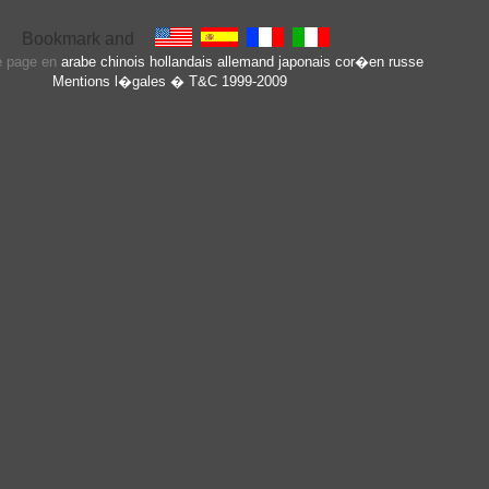
te page en
arabe
chinois
hollandais
allemand
japonais
cor�en
russe
Mentions l�gales
� T&C 1999-2009