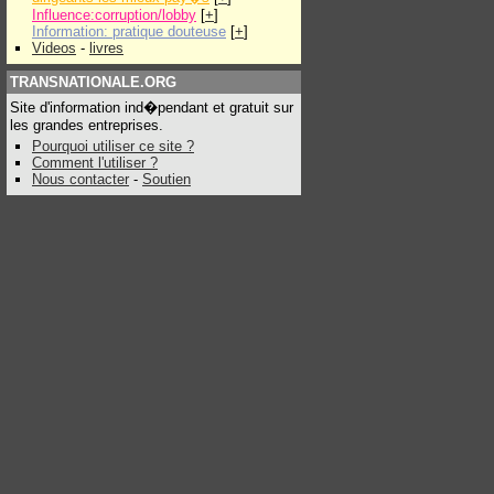
Influence:corruption/lobby
[
+
]
Information: pratique douteuse
[
+
]
Videos
-
livres
TRANSNATIONALE.ORG
Site d'information ind�pendant et gratuit sur
les grandes entreprises.
Pourquoi utiliser ce site ?
Comment l'utiliser ?
Nous contacter
-
Soutien