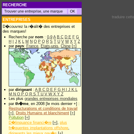
RECHERCHE
traduire cet
ENTREPRISES
D�couvrez la r�alit� des entreprises et
des marques!
Recherche par
nom
:
0-9
A
B
C
D
E
F
G
H
I
J
K
L
M
N
O
P
Q
R
S
T
U
V
W
X
Y
Z
par
pays
:
France
,
Etats-unis
,
Chine
[
+
]
par
dirigeant
:
A
B
C
D
E
F
G
H
I
J
K
L
M
N
O
P
Q
R
S
T
U
V
W
X
Y
Z
Les plus
grandes entreprises mondiales
par
th�me
, en 2008 [le mois dernier +] :
Restructurations et conditions de travail
[
+
],
Droits Humains et blanchiment
[
+
]
Pollution
[
+
]
D�linquance financi�re
[
+
],
plus
fr�quentes implantations offshore
,
dirigeants les mieux pay�s
[
+
]