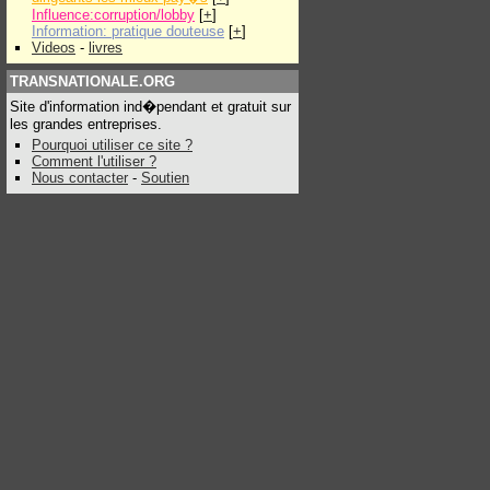
Influence:corruption/lobby
[
+
]
Information: pratique douteuse
[
+
]
Videos
-
livres
TRANSNATIONALE.ORG
Site d'information ind�pendant et gratuit sur
les grandes entreprises.
Pourquoi utiliser ce site ?
Comment l'utiliser ?
Nous contacter
-
Soutien