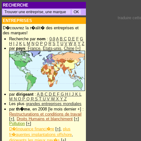
RECHERCHE
traduire cet
ENTREPRISES
D�couvrez la r�alit� des entreprises et
des marques!
Recherche par
nom
:
0-9
A
B
C
D
E
F
G
H
I
J
K
L
M
N
O
P
Q
R
S
T
U
V
W
X
Y
Z
par
pays
:
France
,
Etats-unis
,
Chine
[
+
]
par
dirigeant
:
A
B
C
D
E
F
G
H
I
J
K
L
M
N
O
P
Q
R
S
T
U
V
W
X
Y
Z
Les plus
grandes entreprises mondiales
par
th�me
, en 2008 [le mois dernier +] :
Restructurations et conditions de travail
[
+
],
Droits Humains et blanchiment
[
+
]
Pollution
[
+
]
D�linquance financi�re
[
+
],
plus
fr�quentes implantations offshore
,
dirigeants les mieux pay�s
[
+
]