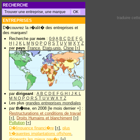
RECHERCHE
traduire cet
ENTREPRISES
D�couvrez la r�alit� des entreprises et
des marques!
Recherche par
nom
:
0-9
A
B
C
D
E
F
G
H
I
J
K
L
M
N
O
P
Q
R
S
T
U
V
W
X
Y
Z
par
pays
:
France
,
Etats-unis
,
Chine
[
+
]
par
dirigeant
:
A
B
C
D
E
F
G
H
I
J
K
L
M
N
O
P
Q
R
S
T
U
V
W
X
Y
Z
Les plus
grandes entreprises mondiales
par
th�me
, en 2008 [le mois dernier +] :
Restructurations et conditions de travail
[
+
],
Droits Humains et blanchiment
[
+
]
Pollution
[
+
]
D�linquance financi�re
[
+
],
plus
fr�quentes implantations offshore
,
dirigeants les mieux pay�s
[
+
]