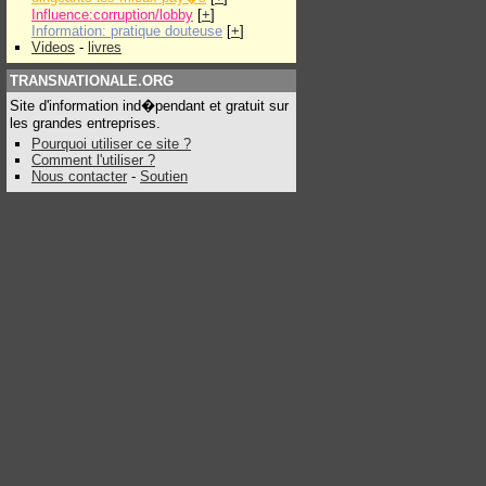
Influence:corruption/lobby
[
+
]
Information: pratique douteuse
[
+
]
Videos
-
livres
TRANSNATIONALE.ORG
Site d'information ind�pendant et gratuit sur
les grandes entreprises.
Pourquoi utiliser ce site ?
Comment l'utiliser ?
Nous contacter
-
Soutien