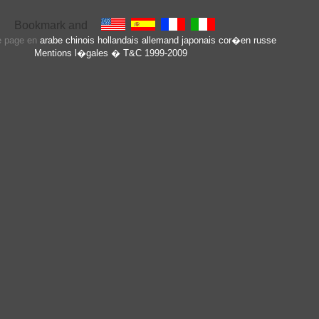
te page en
arabe
chinois
hollandais
allemand
japonais
cor�en
russe
Mentions l�gales
� T&C 1999-2009