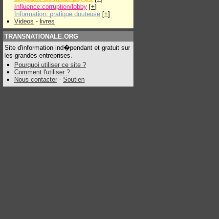
Influence:corruption/lobby
[
+
]
Information: pratique douteuse
[
+
]
Videos
-
livres
TRANSNATIONALE.ORG
Site d'information ind�pendant et gratuit sur
les grandes entreprises.
Pourquoi utiliser ce site ?
Comment l'utiliser ?
Nous contacter
-
Soutien