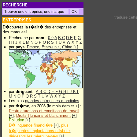
RECHERCHE
traduire cet
ENTREPRISES
D�couvrez la r�alit� des entreprises et
des marques!
Recherche par
nom
:
0-9
A
B
C
D
E
F
G
H
I
J
K
L
M
N
O
P
Q
R
S
T
U
V
W
X
Y
Z
par
pays
:
France
,
Etats-unis
,
Chine
[
+
]
par
dirigeant
:
A
B
C
D
E
F
G
H
I
J
K
L
M
N
O
P
Q
R
S
T
U
V
W
X
Y
Z
Les plus
grandes entreprises mondiales
par
th�me
, en 2008 [le mois dernier +] :
Restructurations et conditions de travail
[
+
],
Droits Humains et blanchiment
[
+
]
Pollution
[
+
]
D�linquance financi�re
[
+
],
plus
fr�quentes implantations offshore
,
dirigeants les mieux pay�s
[
+
]