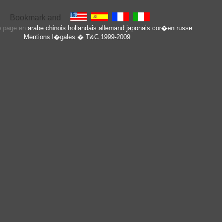
te page en
arabe
chinois
hollandais
allemand
japonais
cor�en
russe
Mentions l�gales
� T&C 1999-2009