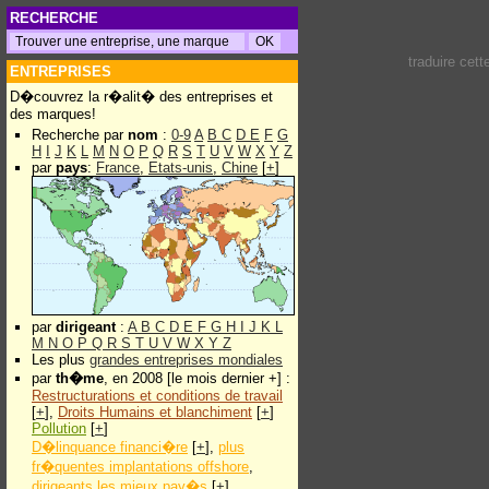
RECHERCHE
traduire cet
ENTREPRISES
D�couvrez la r�alit� des entreprises et
des marques!
Recherche par
nom
:
0-9
A
B
C
D
E
F
G
H
I
J
K
L
M
N
O
P
Q
R
S
T
U
V
W
X
Y
Z
par
pays
:
France
,
Etats-unis
,
Chine
[
+
]
par
dirigeant
:
A
B
C
D
E
F
G
H
I
J
K
L
M
N
O
P
Q
R
S
T
U
V
W
X
Y
Z
Les plus
grandes entreprises mondiales
par
th�me
, en 2008 [le mois dernier +] :
Restructurations et conditions de travail
[
+
],
Droits Humains et blanchiment
[
+
]
Pollution
[
+
]
D�linquance financi�re
[
+
],
plus
fr�quentes implantations offshore
,
dirigeants les mieux pay�s
[
+
]