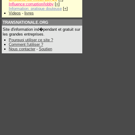
Influence:corruption/lobby
[
+
]
Information: pratique douteuse
[
+
]
Videos
-
livres
TRANSNATIONALE.ORG
Site d'information ind�pendant et gratuit sur
les grandes entreprises.
Pourquoi utiliser ce site ?
Comment l'utiliser ?
Nous contacter
-
Soutien