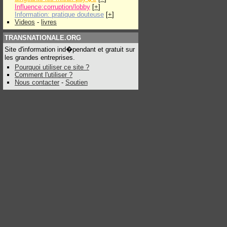
Influence:corruption/lobby
[
+
]
Information: pratique douteuse
[
+
]
Videos
-
livres
TRANSNATIONALE.ORG
Site d'information ind�pendant et gratuit sur
les grandes entreprises.
Pourquoi utiliser ce site ?
Comment l'utiliser ?
Nous contacter
-
Soutien