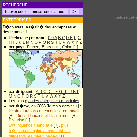
RECHERCHE
traduire cet
ENTREPRISES
D�couvrez la r�alit� des entreprises et
des marques!
Recherche par
nom
:
0-9
A
B
C
D
E
F
G
H
I
J
K
L
M
N
O
P
Q
R
S
T
U
V
W
X
Y
Z
par
pays
:
France
,
Etats-unis
,
Chine
[
+
]
par
dirigeant
:
A
B
C
D
E
F
G
H
I
J
K
L
M
N
O
P
Q
R
S
T
U
V
W
X
Y
Z
Les plus
grandes entreprises mondiales
par
th�me
, en 2008 [le mois dernier +] :
Restructurations et conditions de travail
[
+
],
Droits Humains et blanchiment
[
+
]
Pollution
[
+
]
D�linquance financi�re
[
+
],
plus
fr�quentes implantations offshore
,
dirigeants les mieux pay�s
[
+
]