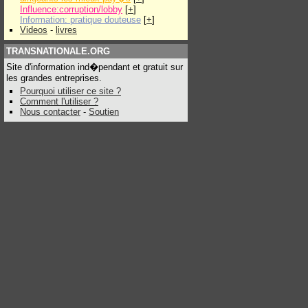
Influence:corruption/lobby
[
+
]
Information: pratique douteuse
[
+
]
Videos
-
livres
TRANSNATIONALE.ORG
Site d'information ind�pendant et gratuit sur
les grandes entreprises.
Pourquoi utiliser ce site ?
Comment l'utiliser ?
Nous contacter
-
Soutien