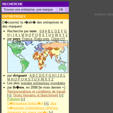
RECHERCHE
traduire cet
ENTREPRISES
D�couvrez la r�alit� des entreprises et
des marques!
Recherche par
nom
:
0-9
A
B
C
D
E
F
G
H
I
J
K
L
M
N
O
P
Q
R
S
T
U
V
W
X
Y
Z
par
pays
:
France
,
Etats-unis
,
Chine
[
+
]
par
dirigeant
:
A
B
C
D
E
F
G
H
I
J
K
L
M
N
O
P
Q
R
S
T
U
V
W
X
Y
Z
Les plus
grandes entreprises mondiales
par
th�me
, en 2008 [le mois dernier +] :
Restructurations et conditions de travail
[
+
],
Droits Humains et blanchiment
[
+
]
Pollution
[
+
]
D�linquance financi�re
[
+
],
plus
fr�quentes implantations offshore
,
dirigeants les mieux pay�s
[
+
]