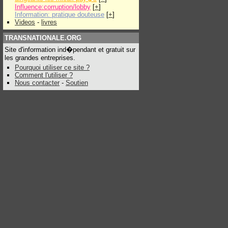
Influence:corruption/lobby
[
+
]
Information: pratique douteuse
[
+
]
Videos
-
livres
TRANSNATIONALE.ORG
Site d'information ind�pendant et gratuit sur
les grandes entreprises.
Pourquoi utiliser ce site ?
Comment l'utiliser ?
Nous contacter
-
Soutien