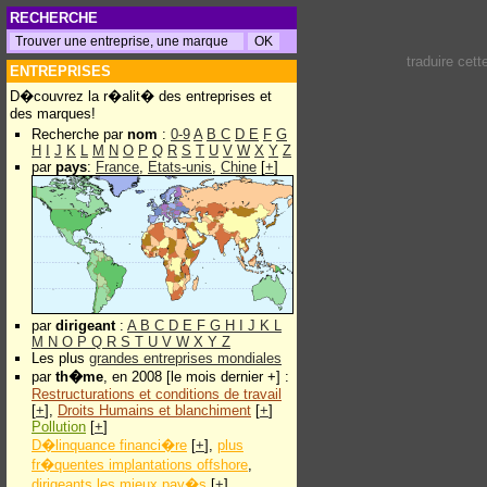
RECHERCHE
traduire cet
ENTREPRISES
D�couvrez la r�alit� des entreprises et
des marques!
Recherche par
nom
:
0-9
A
B
C
D
E
F
G
H
I
J
K
L
M
N
O
P
Q
R
S
T
U
V
W
X
Y
Z
par
pays
:
France
,
Etats-unis
,
Chine
[
+
]
par
dirigeant
:
A
B
C
D
E
F
G
H
I
J
K
L
M
N
O
P
Q
R
S
T
U
V
W
X
Y
Z
Les plus
grandes entreprises mondiales
par
th�me
, en 2008 [le mois dernier +] :
Restructurations et conditions de travail
[
+
],
Droits Humains et blanchiment
[
+
]
Pollution
[
+
]
D�linquance financi�re
[
+
],
plus
fr�quentes implantations offshore
,
dirigeants les mieux pay�s
[
+
]