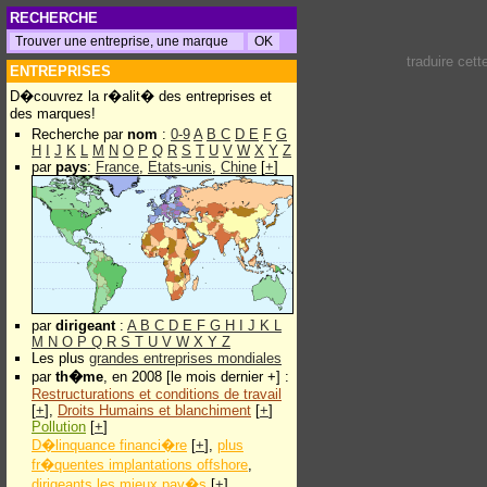
RECHERCHE
traduire cet
ENTREPRISES
D�couvrez la r�alit� des entreprises et
des marques!
Recherche par
nom
:
0-9
A
B
C
D
E
F
G
H
I
J
K
L
M
N
O
P
Q
R
S
T
U
V
W
X
Y
Z
par
pays
:
France
,
Etats-unis
,
Chine
[
+
]
par
dirigeant
:
A
B
C
D
E
F
G
H
I
J
K
L
M
N
O
P
Q
R
S
T
U
V
W
X
Y
Z
Les plus
grandes entreprises mondiales
par
th�me
, en 2008 [le mois dernier +] :
Restructurations et conditions de travail
[
+
],
Droits Humains et blanchiment
[
+
]
Pollution
[
+
]
D�linquance financi�re
[
+
],
plus
fr�quentes implantations offshore
,
dirigeants les mieux pay�s
[
+
]