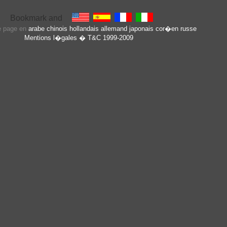
te page en
arabe
chinois
hollandais
allemand
japonais
cor�en
russe
Mentions l�gales
� T&C 1999-2009