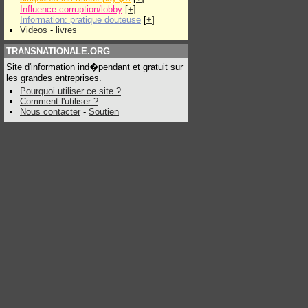
Influence:corruption/lobby
[
+
]
Information: pratique douteuse
[
+
]
Videos
-
livres
TRANSNATIONALE.ORG
Site d'information ind�pendant et gratuit sur
les grandes entreprises.
Pourquoi utiliser ce site ?
Comment l'utiliser ?
Nous contacter
-
Soutien