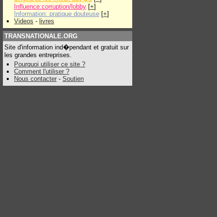
Influence:corruption/lobby
[
+
]
Information: pratique douteuse
[
+
]
Videos
-
livres
TRANSNATIONALE.ORG
Site d'information ind�pendant et gratuit sur
les grandes entreprises.
Pourquoi utiliser ce site ?
Comment l'utiliser ?
Nous contacter
-
Soutien