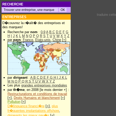
RECHERCHE
traduire cet
ENTREPRISES
D�couvrez la r�alit� des entreprises et
des marques!
Recherche par
nom
:
0-9
A
B
C
D
E
F
G
H
I
J
K
L
M
N
O
P
Q
R
S
T
U
V
W
X
Y
Z
par
pays
:
France
,
Etats-unis
,
Chine
[
+
]
par
dirigeant
:
A
B
C
D
E
F
G
H
I
J
K
L
M
N
O
P
Q
R
S
T
U
V
W
X
Y
Z
Les plus
grandes entreprises mondiales
par
th�me
, en 2008 [le mois dernier +] :
Restructurations et conditions de travail
[
+
],
Droits Humains et blanchiment
[
+
]
Pollution
[
+
]
D�linquance financi�re
[
+
],
plus
fr�quentes implantations offshore
,
dirigeants les mieux pay�s
[
+
]