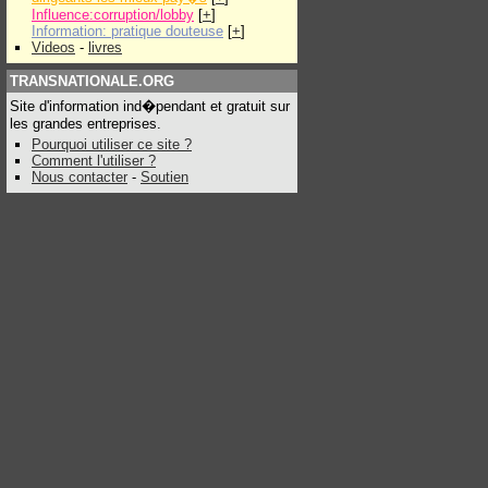
Influence:corruption/lobby
[
+
]
Information: pratique douteuse
[
+
]
Videos
-
livres
TRANSNATIONALE.ORG
Site d'information ind�pendant et gratuit sur
les grandes entreprises.
Pourquoi utiliser ce site ?
Comment l'utiliser ?
Nous contacter
-
Soutien