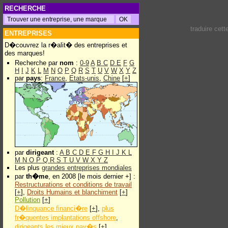
RECHERCHE
traduire cet
ENTREPRISES
D�couvrez la r�alit� des entreprises et
des marques!
Recherche par
nom
:
0-9
A
B
C
D
E
F
G
H
I
J
K
L
M
N
O
P
Q
R
S
T
U
V
W
X
Y
Z
par
pays
:
France
,
Etats-unis
,
Chine
[
+
]
par
dirigeant
:
A
B
C
D
E
F
G
H
I
J
K
L
M
N
O
P
Q
R
S
T
U
V
W
X
Y
Z
Les plus
grandes entreprises mondiales
par
th�me
, en 2008 [le mois dernier +] :
Restructurations et conditions de travail
[
+
],
Droits Humains et blanchiment
[
+
]
Pollution
[
+
]
D�linquance financi�re
[
+
],
plus
fr�quentes implantations offshore
,
dirigeants les mieux pay�s
[
+
]