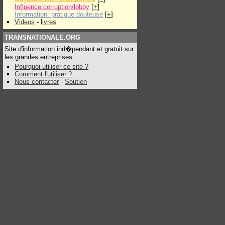
Influence:corruption/lobby
[
+
]
Information: pratique douteuse
[
+
]
Videos
-
livres
TRANSNATIONALE.ORG
Site d'information ind�pendant et gratuit sur
les grandes entreprises.
Pourquoi utiliser ce site ?
Comment l'utiliser ?
Nous contacter
-
Soutien