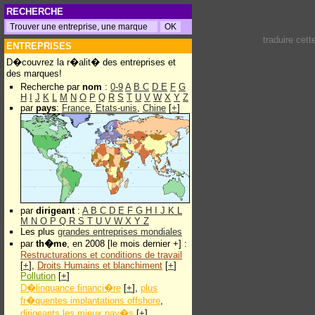
RECHERCHE
traduire cet
ENTREPRISES
D�couvrez la r�alit� des entreprises et
des marques!
Recherche par
nom
:
0-9
A
B
C
D
E
F
G
H
I
J
K
L
M
N
O
P
Q
R
S
T
U
V
W
X
Y
Z
par
pays
:
France
,
Etats-unis
,
Chine
[
+
]
par
dirigeant
:
A
B
C
D
E
F
G
H
I
J
K
L
M
N
O
P
Q
R
S
T
U
V
W
X
Y
Z
Les plus
grandes entreprises mondiales
par
th�me
, en 2008 [le mois dernier +] :
Restructurations et conditions de travail
[
+
],
Droits Humains et blanchiment
[
+
]
Pollution
[
+
]
D�linquance financi�re
[
+
],
plus
fr�quentes implantations offshore
,
dirigeants les mieux pay�s
[
+
]