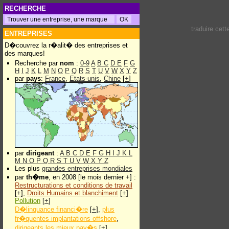
RECHERCHE
traduire cet
ENTREPRISES
D�couvrez la r�alit� des entreprises et
des marques!
Recherche par
nom
:
0-9
A
B
C
D
E
F
G
H
I
J
K
L
M
N
O
P
Q
R
S
T
U
V
W
X
Y
Z
par
pays
:
France
,
Etats-unis
,
Chine
[
+
]
par
dirigeant
:
A
B
C
D
E
F
G
H
I
J
K
L
M
N
O
P
Q
R
S
T
U
V
W
X
Y
Z
Les plus
grandes entreprises mondiales
par
th�me
, en 2008 [le mois dernier +] :
Restructurations et conditions de travail
[
+
],
Droits Humains et blanchiment
[
+
]
Pollution
[
+
]
D�linquance financi�re
[
+
],
plus
fr�quentes implantations offshore
,
dirigeants les mieux pay�s
[
+
]