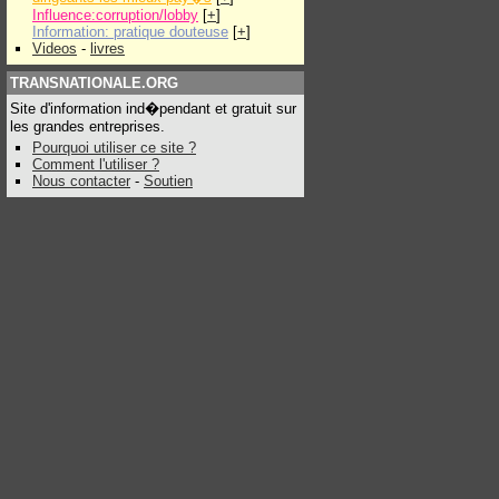
Influence:corruption/lobby
[
+
]
Information: pratique douteuse
[
+
]
Videos
-
livres
TRANSNATIONALE.ORG
Site d'information ind�pendant et gratuit sur
les grandes entreprises.
Pourquoi utiliser ce site ?
Comment l'utiliser ?
Nous contacter
-
Soutien