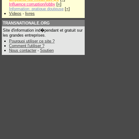
Influence:corruption/lobby
[
+
]
Information: pratique douteuse
[
+
]
Videos
-
livres
TRANSNATIONALE.ORG
Site d'information ind�pendant et gratuit sur
les grandes entreprises.
Pourquoi utiliser ce site ?
Comment l'utiliser ?
Nous contacter
-
Soutien