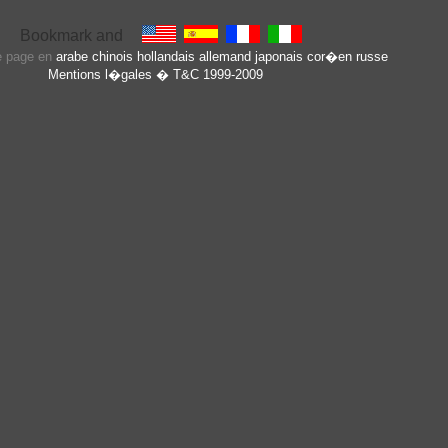
te page en
arabe
chinois
hollandais
allemand
japonais
cor�en
russe
Mentions l�gales
� T&C 1999-2009