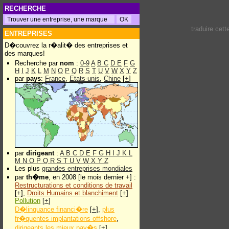
RECHERCHE
traduire cet
ENTREPRISES
D�couvrez la r�alit� des entreprises et
des marques!
Recherche par
nom
:
0-9
A
B
C
D
E
F
G
H
I
J
K
L
M
N
O
P
Q
R
S
T
U
V
W
X
Y
Z
par
pays
:
France
,
Etats-unis
,
Chine
[
+
]
par
dirigeant
:
A
B
C
D
E
F
G
H
I
J
K
L
M
N
O
P
Q
R
S
T
U
V
W
X
Y
Z
Les plus
grandes entreprises mondiales
par
th�me
, en 2008 [le mois dernier +] :
Restructurations et conditions de travail
[
+
],
Droits Humains et blanchiment
[
+
]
Pollution
[
+
]
D�linquance financi�re
[
+
],
plus
fr�quentes implantations offshore
,
dirigeants les mieux pay�s
[
+
]